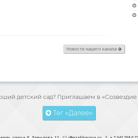
Новости нашего канала
ший детский сад? Приглашаем в «Созвездие
Тег «Далее»
ермь, улица Д. Давыдова, 12
i@ezakharova.ru
+ 7 342 258 0 7