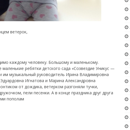
нцем ветерок,
димо каждому человеку. Большому и маленькому.
е маленькие ребятки детского сада «Созвездие Уникус —
али им музыкальный руководитель Ирина Владимировна
 Эдуардовна Игнатова и Марина Александровна
зонтиком от дождика, ветерком разгоняли тучки,
ружочком, пели песенки. А в конце праздника друг друга
ями пополам