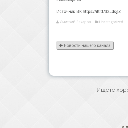
Источник ВК https://ift.tt/32LdsgZ
Дмитрий Захаров
Uncategorized
Новости нашего канала
Ищете хоро
П