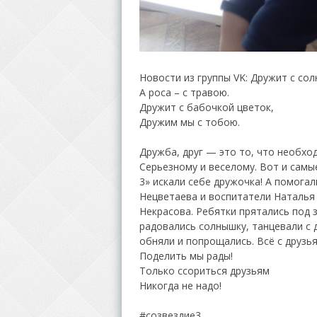
Новости из группы VK: Дружит с сол
А роса – с травою.
Дружит с бабочкой цветок,
Дружим мы с тобою.
Дружба, друг — это то, что необхо
Серьезному и веселому. Вот и самы
3» искали себе дружочка! А помог
Нецветаева и воспитатели Наталья
Некрасова. Ребятки прятались под 
радовались солнышку, танцевали с д
обняли и попрощались. Всё с друзь
Поделить мы рады!
Только ссориться друзьям
Никогда не надо!
#созвездие3